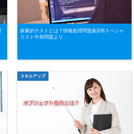
問
探索的テストとは？情報処理問題集|DBスペシャ
リスト午前問題より
スキルアップ